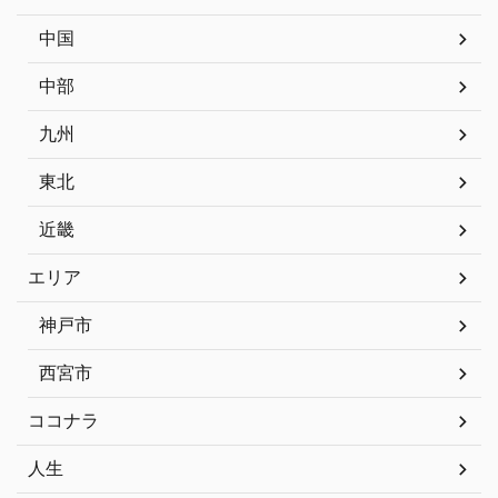
中国
中部
九州
東北
近畿
エリア
神戸市
西宮市
ココナラ
人生