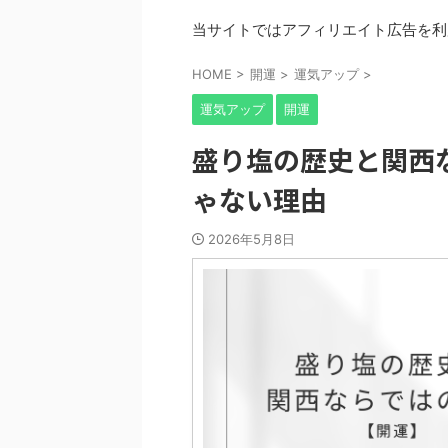
当サイトではアフィリエイト広告を利
HOME
>
開運
>
運気アップ
>
運気アップ
開運
盛り塩の歴史と関西
ゃない理由
2026年5月8日