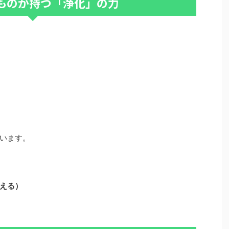
ものが持つ「浄化」の力
います。
える）