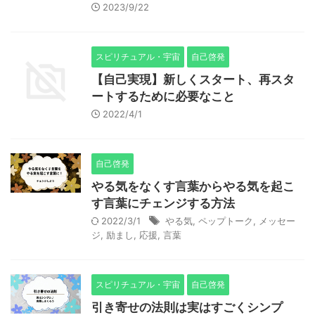
2023/9/22
スピリチュアル・宇宙
自己啓発
【自己実現】新しくスタート、再スタ
ートするために必要なこと
2022/4/1
自己啓発
やる気をなくす言葉からやる気を起こ
す言葉にチェンジする方法
2022/3/1
やる気
,
ペップトーク
,
メッセー
ジ
,
励まし
,
応援
,
言葉
スピリチュアル・宇宙
自己啓発
引き寄せの法則は実はすごくシンプ