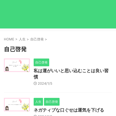
HOME
>
人生
>
自己啓発
>
自己啓発
自己啓発
私は運がいいと思い込むことは良い習
慣
2024/1/5
人生
自己啓発
ネガティブな口ぐせは運気を下げる