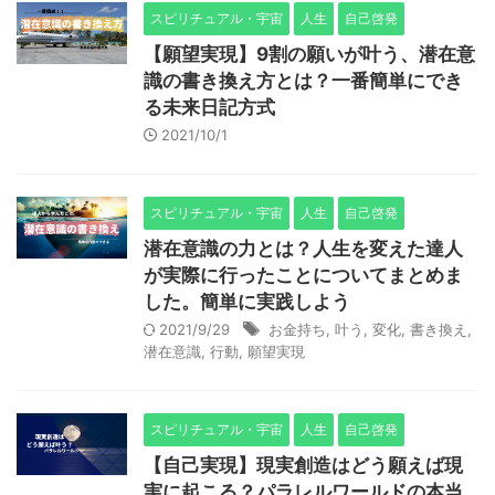
スピリチュアル・宇宙
人生
自己啓発
【願望実現】9割の願いが叶う、潜在意
識の書き換え方とは？一番簡単にでき
る未来日記方式
2021/10/1
スピリチュアル・宇宙
人生
自己啓発
潜在意識の力とは？人生を変えた達人
が実際に行ったことについてまとめま
した。簡単に実践しよう
2021/9/29
お金持ち
,
叶う
,
変化
,
書き換え
,
潜在意識
,
行動
,
願望実現
スピリチュアル・宇宙
人生
自己啓発
【自己実現】現実創造はどう願えば現
実に起こる？パラレルワールドの本当