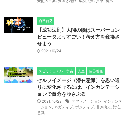
天使の言葉
,
天国と地獄
,
成功法則
,
貢献
,
魔法
自己啓発
【成功法則】人間の脳はスーパーコン
ピュータよりすごい！考え方を変換さ
せよう
2021/10/24
スピリチュアル・宇宙
人生
自己啓発
セルフイメージ（潜在意識）を思い通
りに変化させるには、インカンテーシ
ョンで自分をゆさぶる
2021/10/22
アファメーション
,
インカンテ
ーション
,
ネガティブ
,
ポジティブ
,
書き換え
,
潜在
意識