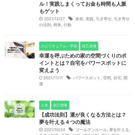
ル！実践しまくってお金も時間も人脈
もゲット
2021/12/27
余裕
,
実践
,
引き寄せ
,
引き寄せ
の法則
,
簡単
,
行動
スピリチュアル・宇宙
自己啓発
幸運を呼ぶための家の空間づくりのポ
イントとは？自宅をパワースポットに
変えよう
2021/11/11
パワースポット
,
空間
,
自宅
,
開
運
人生
自己啓発
【成功法則】運が良くなる方法とは？
夢を叶える４つの魔法
2021/10/24
ゴールデンルール
,
夢を叶える
,